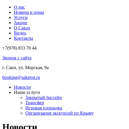
О нас
Номера и цены
Услуги
Акции
О Саках
Видео
Контакты
+7(978)
833 70 44
Звонок с сайта
г. Саки, ул. Морская, 9а
booking@sakirest.ru
Новости
Наши услуги
Закрытый бассейн
Трансфер
Игровая площадка
Организация экскурсий по Крыму
Новости