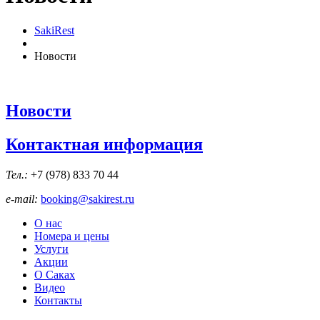
SakiRest
Новости
Новости
Контактная информация
Тел.:
+7 (978)
833 70 44
e-mail:
booking@sakirest.ru
О нас
Номера и цены
Услуги
Акции
О Саках
Видео
Контакты